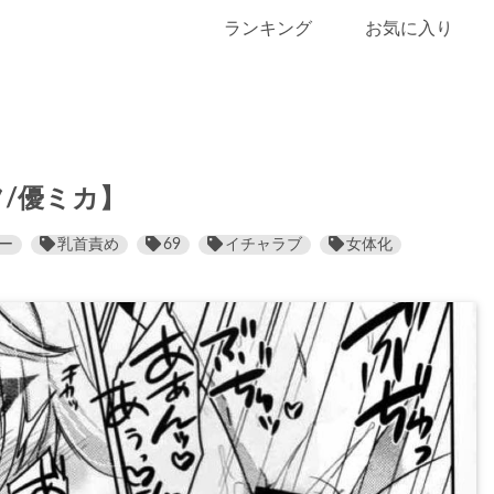
ランキング
お気に入り
/優ミカ】
ー
乳首責め
69
イチャラブ
女体化