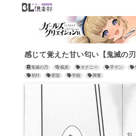
感じて覚えた甘い匂い【鬼滅の刃/
鬼滅の刃
義炭
オナニー
手マン
初H
密室
学校
興奮