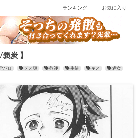
ランキング
お気に入り
義炭 】
学パロ
メス顔
教師
生徒
キス
処女