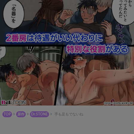
TOP
原作
Dr.STONE
手も足もでないね