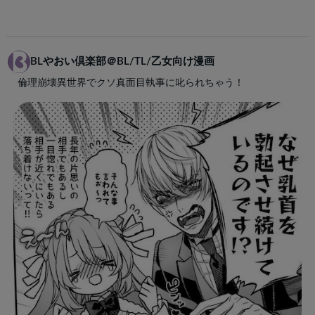
BLやおい倶楽部＠BL/TL/乙女向け漫画
倫理崩壊異世界でクソ真面目執事に叱られちゃう！