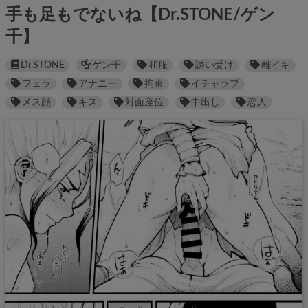
手も足もでないね【Dr.STONE/ゲン
千】
Dr.STONE
ゲン千
和服
誘い受け
雌イキ
フェラ
アナニー
拘束
イチャラブ
メス顔
キス
対面座位
中出し
恋人