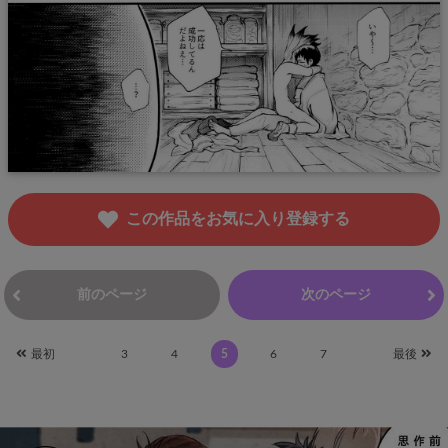
この作品をお気に入り登録する
前のページ
次のページ
最初
3
4
5
6
7
最後