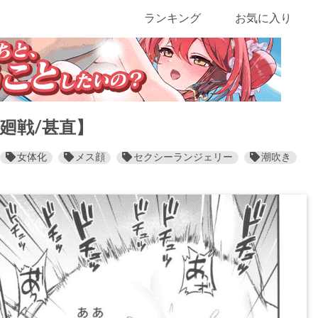
ランキング
お気に入り
廻戦/甚直】
女体化
メス顔
セクシーランジェリー
潮吹き