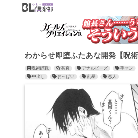
わからせ即堕ふたあな開発【呪術
呪術廻戦
甚直
アナルビーズ
手マン
中出し
おっぱい
乱暴
恋人