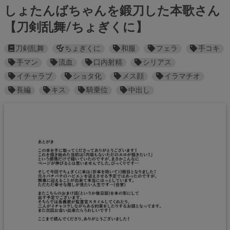
しょたんばちゃんを鍛刀した本歌さん
【刀剣乱舞/ちょぎくに】
刀剣乱舞
ちょぎくに
和服
フェラ
手コキ
手マン
流血
口内射精
シリアス
イチャラブ
ショタ化
メス顔
イラマチオ
長編
キス
騎乗位
中出し