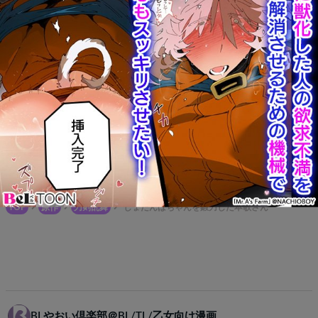
TOP
原作
刀剣乱舞
しょたんばちゃんを鍛刀した本歌さん
BLやおい倶楽部＠BL/TL/乙女向け漫画