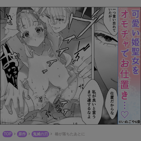
TOP
原作
鬼滅の刃
椿が落ちたあとに