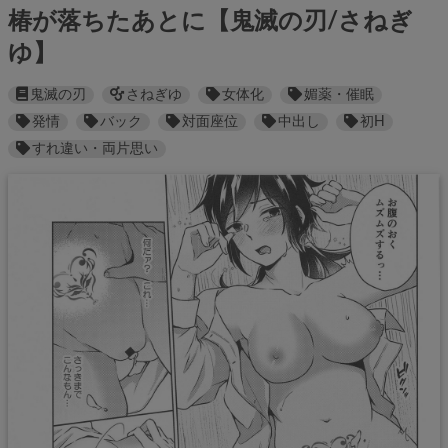
椿が落ちたあとに【鬼滅の刃/さねぎ
ゆ】
鬼滅の刃
さねぎゆ
女体化
媚薬・催眠
発情
バック
対面座位
中出し
初H
すれ違い・両片思い