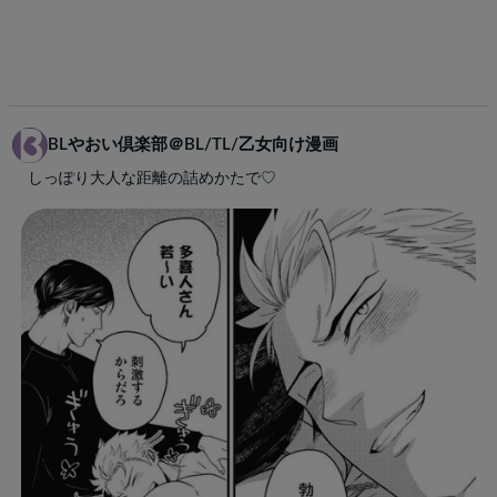
BLやおい倶楽部＠BL/TL/乙女向け漫画
しっぽり大人な距離の詰めかたで♡