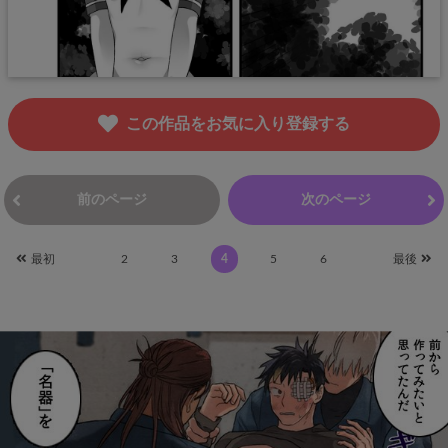
この作品をお気に入り登録する
前のページ
次のページ
最初
2
3
4
5
6
最後