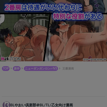
TOP
原作
ニューダンガンロンパV3
王最漫画
BLやおい倶楽部＠BL/TL/乙女向け漫画