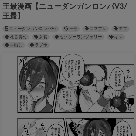
王最漫画【ニューダンガンロンパV3/
王最】
ニューダンガンロンパV3
王最
コスプレ
モブ
乳首責め
女装
セクシーランジェリー
キス
中出し
ラブホ