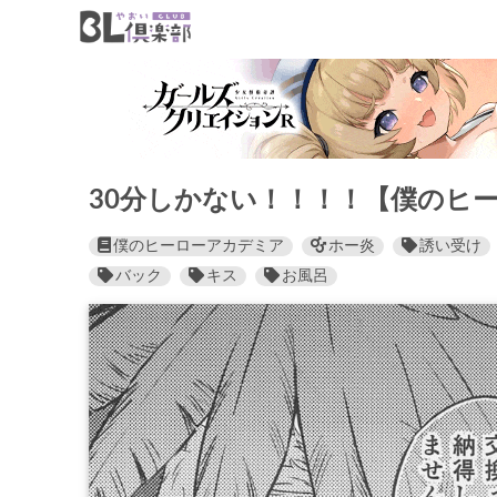
30分しかない！！！！【僕のヒ
僕のヒーローアカデミア
ホー炎
誘い受け
バック
キス
お風呂