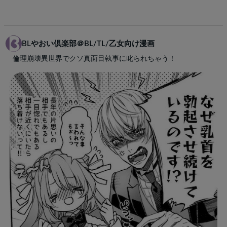
BLやおい倶楽部＠BL/TL/乙女向け漫画
倫理崩壊異世界でクソ真面目執事に叱られちゃう！