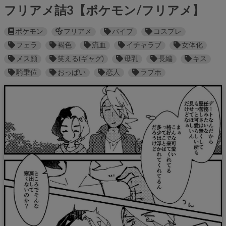
フリアメ詰3【ポケモン/フリアメ】
ポケモン
フリアメ
バイブ
コスプレ
フェラ
褐色
流血
イチャラブ
女体化
メス顔
笑える(ギャグ)
母乳
長編
キス
騎乗位
おっぱい
恋人
ラブホ