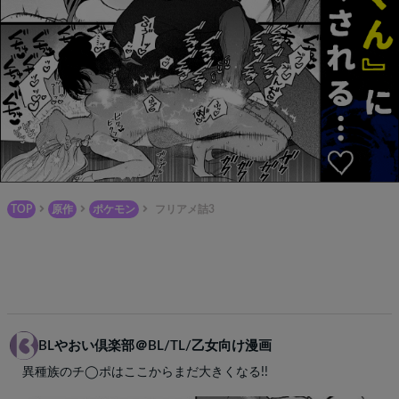
TOP
原作
ポケモン
フリアメ詰3
BLやおい倶楽部＠BL/TL/乙女向け漫画
異種族のチ◯ポはここからまだ大きくなる!!