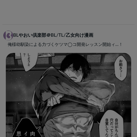
BLやおい倶楽部＠BL/TL/乙女向け漫画
俺様幼馴染による力づくケツマ◯コ開発レッスン開始ィ…！