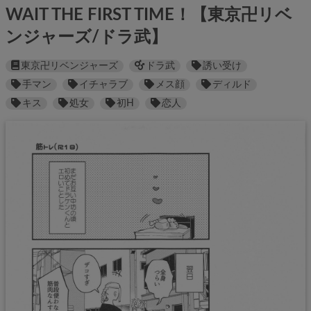
WAIT THE FIRST TIME！【東京卍リベ
ンジャーズ/ドラ武】
東京卍リベンジャーズ
ドラ武
誘い受け
手マン
イチャラブ
メス顔
ディルド
キス
処女
初H
恋人