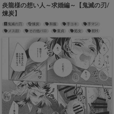
炎龍様の想い人～求婚編～【鬼滅の刃/
煉炭】
鬼滅の刃
煉炭
和服
手コキ
手マン
メス顔
その他パロ
童貞
処女
初H