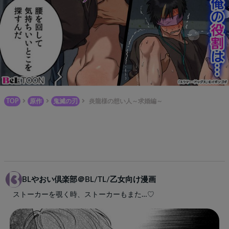
TOP
原作
鬼滅の刃
炎龍様の想い人～求婚編～
BLやおい倶楽部＠BL/TL/乙女向け漫画
ストーカーを覗く時、ストーカーもまた…♡