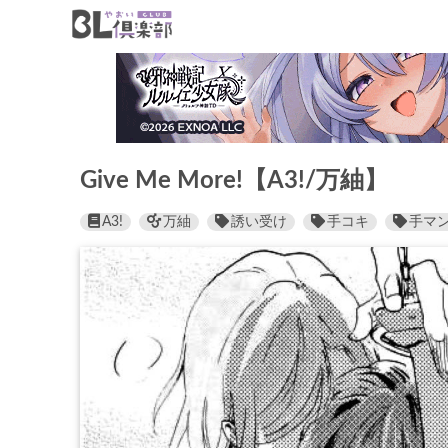
Give Me More!【A3!/万紬】
A3!
万紬
誘い受け
手コキ
手マ