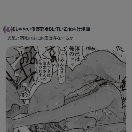
BLやおい倶楽部＠BL/TL/乙女向け漫画
支配と調教の先に純愛は存在するか