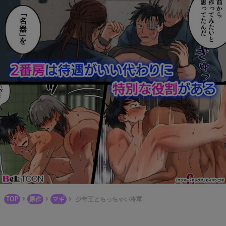
TOP
原作
マギ
少年王とちっちゃい将軍