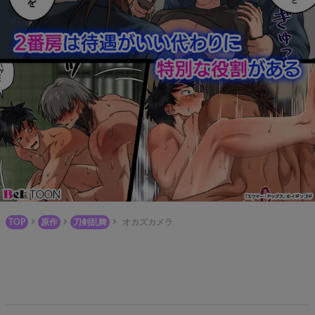
TOP
原作
刀剣乱舞
オカズカメラ