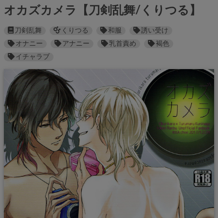
オカズカメラ【刀剣乱舞/くりつる】
刀剣乱舞
くりつる
和服
誘い受け
オナニー
アナニー
乳首責め
褐色
イチャラブ