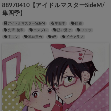
88970410【アイドルマスターSideM/
隼四季】
アイドルマスターSideM
隼四季
眼鏡
先輩･後輩
コスプレ
誘い受け
フェラ
手マン
乳首責め
69
イチャラブ