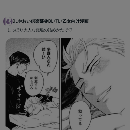
BLやおい倶楽部＠BL/TL/乙女向け漫画
しっぽり大人な距離の詰めかたで♡