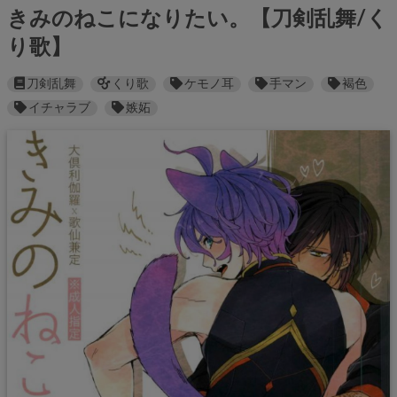
きみのねこになりたい。【刀剣乱舞/く
り歌】
刀剣乱舞
くり歌
ケモノ耳
手マン
褐色
イチャラブ
嫉妬