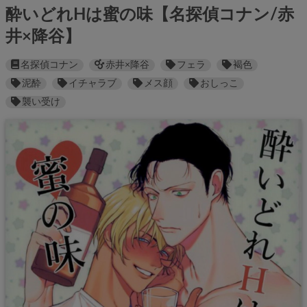
酔いどれHは蜜の味【名探偵コナン/赤
井×降谷】
名探偵コナン
赤井×降谷
フェラ
褐色
泥酔
イチャラブ
メス顔
おしっこ
襲い受け