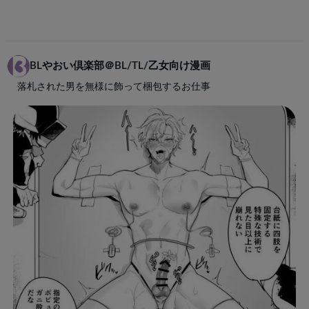
BLやおい倶楽部＠BL/TL/乙女向け漫画
落札された男を無様に飾って梱包するお仕事