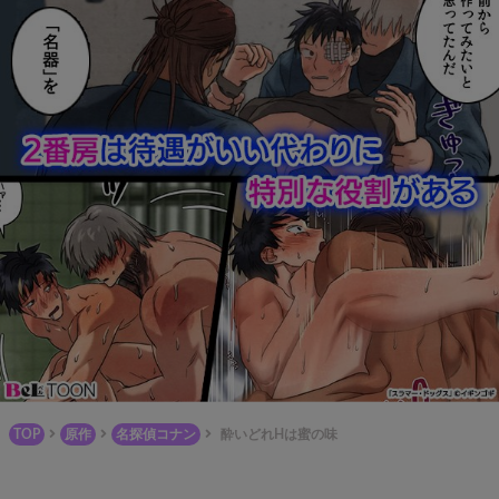
TOP
原作
名探偵コナン
酔いどれHは蜜の味