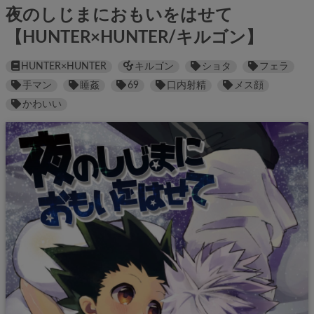
夜のしじまにおもいをはせて
【HUNTER×HUNTER/キルゴン】
HUNTER×HUNTER
キルゴン
ショタ
フェラ
手マン
睡姦
69
口内射精
メス顔
かわいい