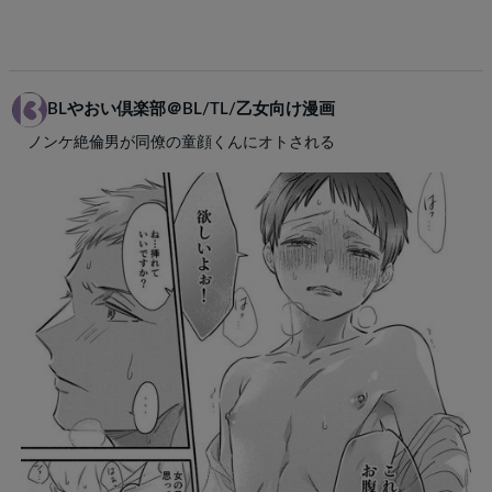
BLやおい倶楽部＠BL/TL/乙女向け漫画
ノンケ絶倫男が同僚の童顔くんにオトされる