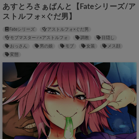
あすとろさぁばんと【Fateシリーズ/ア
ストルフォ×ぐだ男】
Fateシリーズ
アストルフォ×ぐだ男
モブマスター♂×アストルフォ
調教
目隠し
おっさん
男の娘
モブ
女装
メス顔
変態