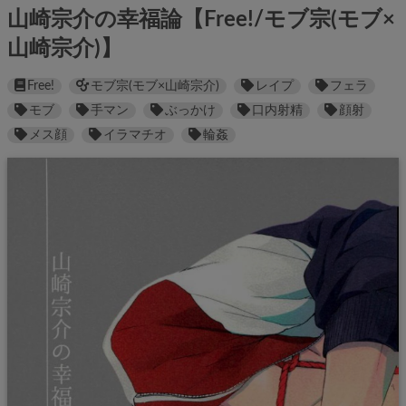
山崎宗介の幸福論【Free!/モブ宗(モブ×
山崎宗介)】
Free!
モブ宗(モブ×山崎宗介)
レイプ
フェラ
モブ
手マン
ぶっかけ
口内射精
顔射
メス顔
イラマチオ
輪姦