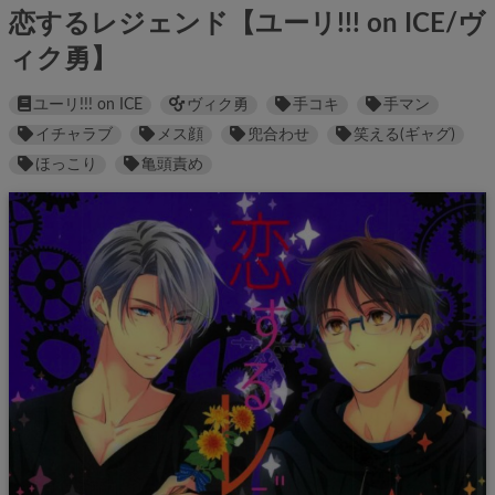
恋するレジェンド【ユーリ!!! on ICE/ヴ
ィク勇】
ユーリ!!! on ICE
ヴィク勇
手コキ
手マン
イチャラブ
メス顔
兜合わせ
笑える(ギャグ)
ほっこり
亀頭責め