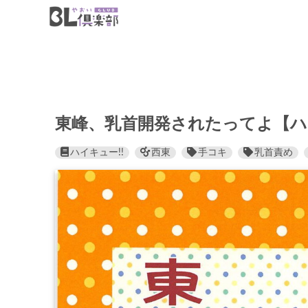
東峰、乳首開発されたってよ【ハイ
ハイキュー!!
西東
手コキ
乳首責め