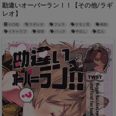
勘違いオーバーラン！！【その他/ラギ
レオ】
その他
ラギレオ
フェラ
ケモノ耳
褐色
イチャラブ
発情
バック
中出し
恋人