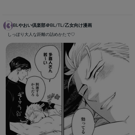
BLやおい倶楽部＠BL/TL/乙女向け漫画
しっぽり大人な距離の詰めかたで♡