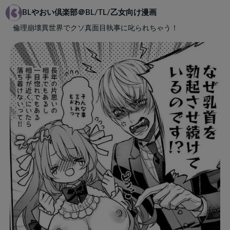
BLやおい倶楽部＠BL/TL/乙女向け漫画
倫理崩壊異世界でクソ真面目執事に叱られちゃう！