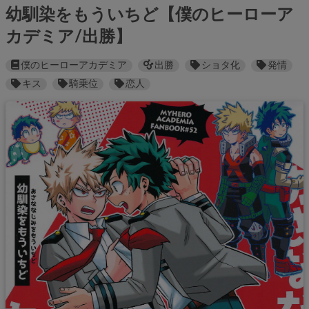
幼馴染をもういちど【僕のヒーローア
カデミア/出勝】
僕のヒーローアカデミア
出勝
ショタ化
発情
キス
騎乗位
恋人