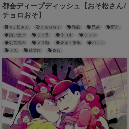
都会ディープディッシュ【おそ松さん/
チョロおそ】
おそ松さん
チョロおそ
和服
兄弟
野外
誘い受け
フェラ
手コキ
手マン
乳首責め
メス顔
媚薬・催眠
バック
キス
騎乗位
青姦