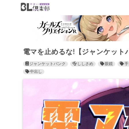
電マを止めるな!【ジャンケット
ジャンケットバンク
ししさめ
眼鏡
手
中出し