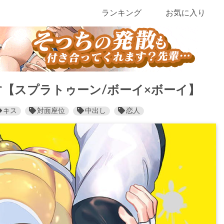
ランキング
お気に入り
【スプラトゥーン/ボーイ×ボーイ】
キス
対面座位
中出し
恋人