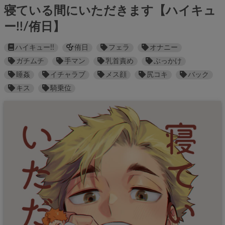
寝ている間にいただきます【ハイキュ
ー!!/侑日】
ハイキュー!!
侑日
フェラ
オナニー
ガチムチ
手マン
乳首責め
ぶっかけ
睡姦
イチャラブ
メス顔
尻コキ
バック
キス
騎乗位