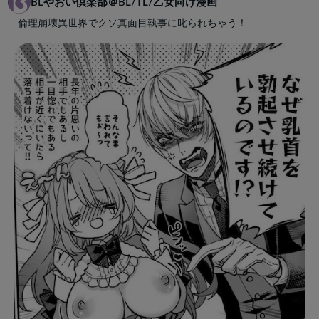
BLやおい倶楽部＠BL/TL/乙女向け漫画
倫理崩壊異世界でクソ真面目執事に叱られちゃう！