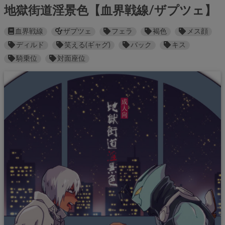
地獄街道淫景色【血界戦線/ザプツェ】
血界戦線
ザプツェ
フェラ
褐色
メス顔
ディルド
笑える(ギャグ)
バック
キス
騎乗位
対面座位