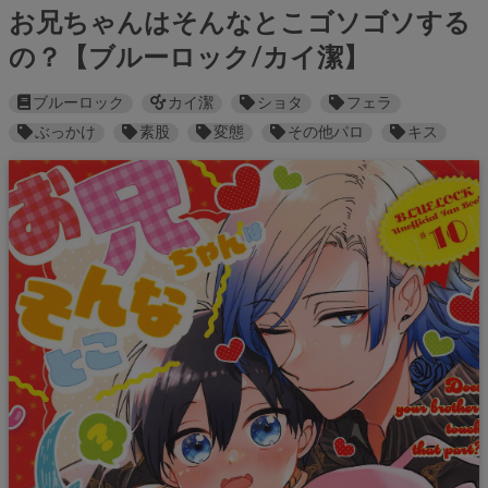
お兄ちゃんはそんなとこゴソゴソする
の？【ブルーロック/カイ潔】
ブルーロック
カイ潔
ショタ
フェラ
ぶっかけ
素股
変態
その他パロ
キス