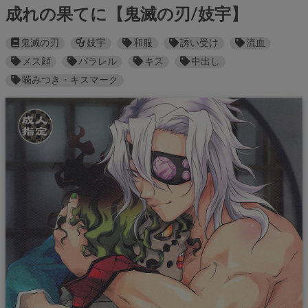
成れの果てに【鬼滅の刃/妓宇】
鬼滅の刃
妓宇
和服
誘い受け
流血
メス顔
パラレル
キス
中出し
噛みつき・キスマーク