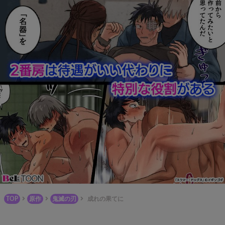
TOP
原作
鬼滅の刃
成れの果てに