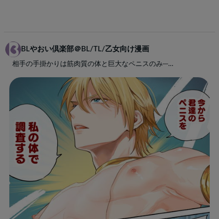
BLやおい倶楽部＠BL/TL/乙女向け漫画
相手の手掛かりは筋肉質の体と巨大なペニスのみ─…