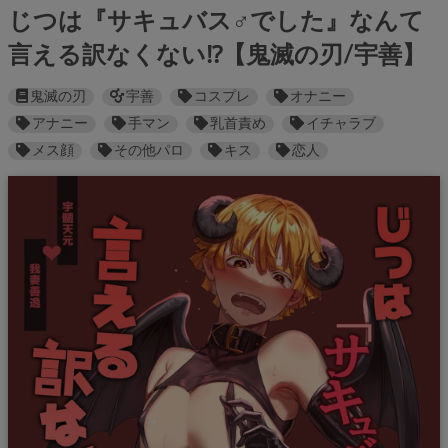
じつは『サキュバス♂でした』なんて
言える訳なくない⁉【鬼滅の刃/宇善】
鬼滅の刃
宇善
コスプレ
オナニー
アナニー
手マン
乳首責め
イチャラブ
メス顔
その他パロ
キス
恋人