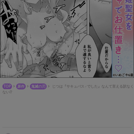
TOP
原作
鬼滅の刃
じつは『サキュバス♂でした』なんて言える訳なく
ない⁉