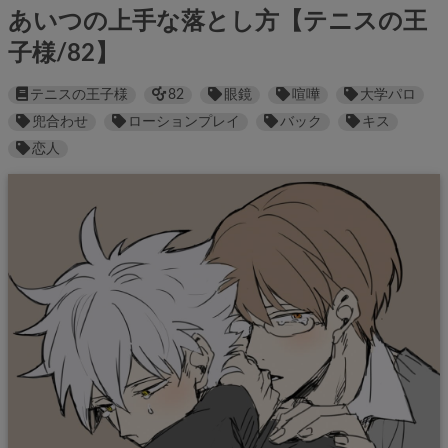
あいつの上手な落とし方【テニスの王
子様/82】
テニスの王子様
82
眼鏡
喧嘩
大学パロ
兜合わせ
ローションプレイ
バック
キス
恋人