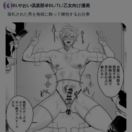
BLやおい倶楽部＠BL/TL/乙女向け漫画
落札された男を無様に飾って梱包するお仕事