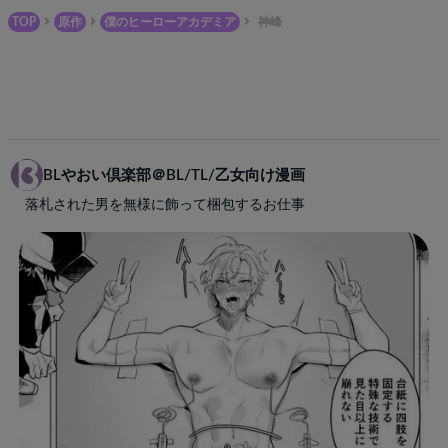
TOP
原作
僕のヒーローアカデミア
神峰
BLやおい倶楽部＠BL/TL/乙女向け漫画
落札された男を無様に飾って梱包するお仕事