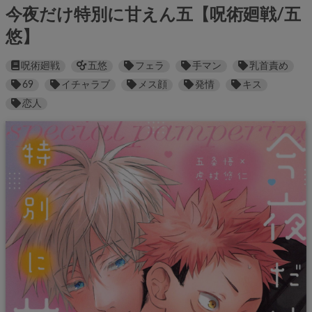
今夜だけ特別に甘えん五【呪術廻戦/五
悠】
呪術廻戦
五悠
フェラ
手マン
乳首責め
69
イチャラブ
メス顔
発情
キス
恋人