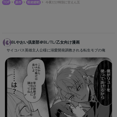
TOP
原作
呪術廻戦
今夜だけ特別に甘えん五
BLやおい倶楽部＠BL/TL/乙女向け漫画
サイコパス英雄主人公様に溺愛開発調教される転生モブの俺