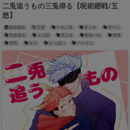
二兎追うもの三兎得る【呪術廻戦/五
悠】
呪術廻戦
五悠
ケモノ耳
手コキ
手マン
乳首責め
メス顔
尻コキ
獣化パロ
発情
母乳
キス
おっぱい
パイズリ