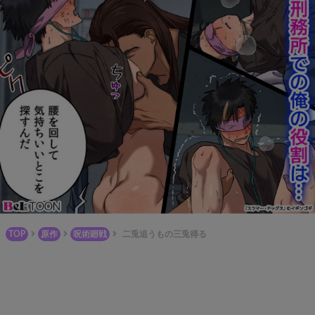
TOP
原作
呪術廻戦
二兎追うもの三兎得る