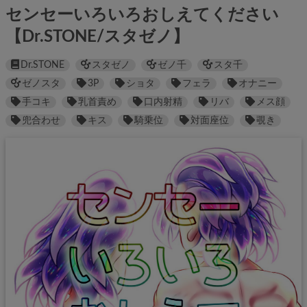
センセーいろいろおしえてください
【Dr.STONE/スタゼノ】
Dr.STONE
スタゼノ
ゼノ千
スタ千
ゼノスタ
3P
ショタ
フェラ
オナニー
手コキ
乳首責め
口内射精
リバ
メス顔
兜合わせ
キス
騎乗位
対面座位
覗き