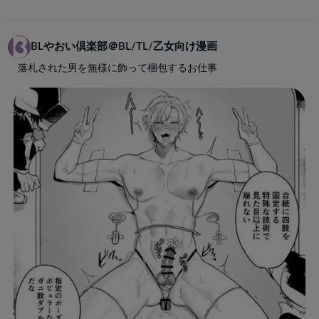
BLやおい倶楽部＠BL/TL/乙女向け漫画
落札された男を無様に飾って梱包するお仕事