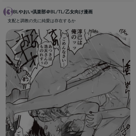
BLやおい倶楽部＠BL/TL/乙女向け漫画
支配と調教の先に純愛は存在するか