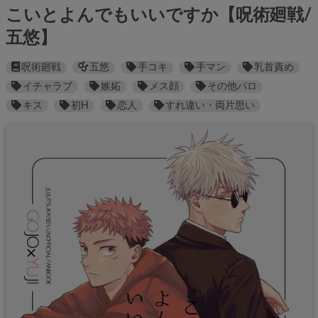
こいとよんでもいいですか【呪術廻戦/
五悠】
呪術廻戦
五悠
手コキ
手マン
乳首責め
イチャラブ
嫉妬
メス顔
その他パロ
キス
初H
恋人
すれ違い・両片思い