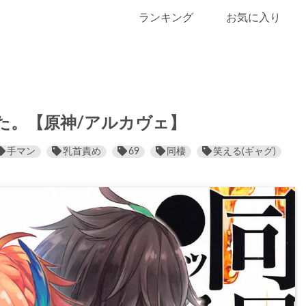
ランキング
お気に入り
た。【原神/アルカヴェ】
手マン
乳首責め
69
同棲
笑える(ギャグ)