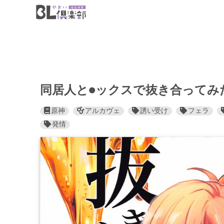
同居人と●ックスで抜き合ってみ
原神
アルカヴェ
誘い受け
フェラ
発情