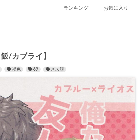
ランキング
お気に入り
飯/カブライ】
褐色
69
メス顔