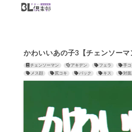
かわいいあの子3【チェンソーマ
チェンソーマン
アキデン
フェラ
手コ
メス顔
尻コキ
バック
キス
対面