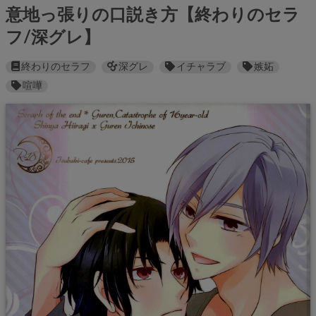
意地っ張りの口説き方【終わりのセラ
フ/深グレ】
終わりのセラフ
深グレ
イチャラブ
嫉妬
喧嘩