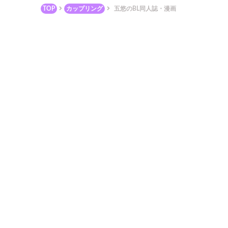
TOP
カップリング
五悠のBL同人誌・漫画