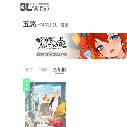
五悠
のBL同人誌・漫画
全年齢
全て
18禁
全
年
齢