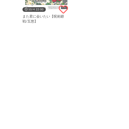
10/4 22:00
また君に会いたい【呪術廻
戦/五悠】