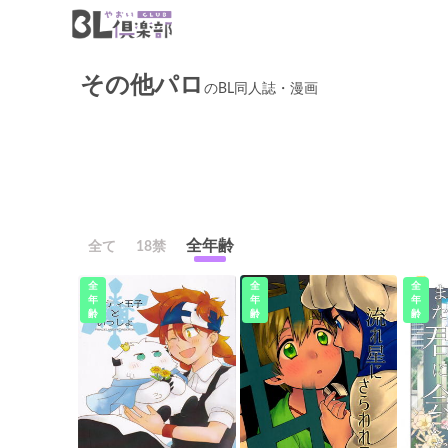
その他パロ
のBL同人誌・漫画
全年齢
全て
18禁
全
全
全
年
年
年
齢
齢
齢