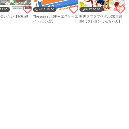
22:00
4/12 19:00
9/27 20:01
に会いたい【呪術廻
The sunset【SK∞ エスケーエ
暗黒タマタマペダルDE大追
】
イト/ラン暦】
跡!【クレヨンしんちゃん】