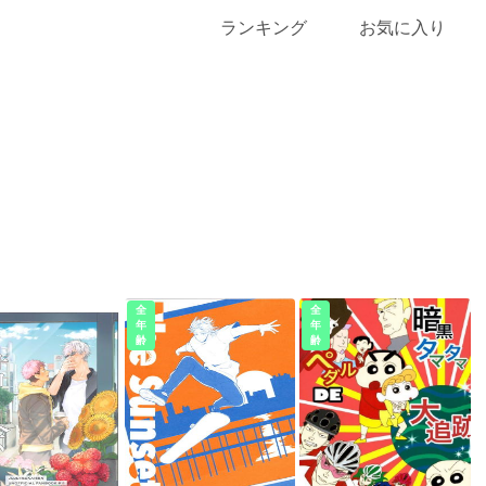
ランキング
お気に入り
全
全
年
年
齢
齢