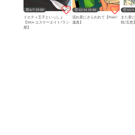
6/7 19:00
12/16 19:00
10/4 
イエティ王子といっしょ
流れ星にさらわれて【Free!/
また君
【SK∞ エスケーエイト/ラン
遙真】
戦/五悠
暦】