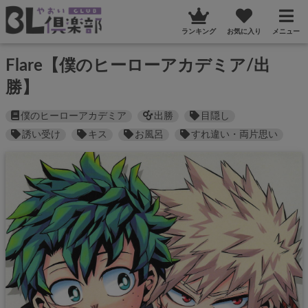
ランキング
お気に入り
メニュー
Flare【僕のヒーローアカデミア/出
勝】
僕のヒーローアカデミア
出勝
目隠し
誘い受け
キス
お風呂
すれ違い・両片思い