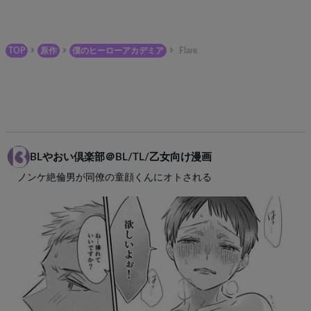
TOP
原作
僕のヒーローアカデミア
Flare
BLやおい倶楽部＠BL/TL/乙女向け漫画
ノンケ絶倫男が同僚の童顔くんにオトされる