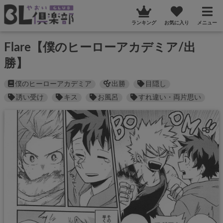
ランキング
お気に入り
メニュー
Flare【僕のヒーローアカデミア/出
勝】
僕のヒーローアカデミア
出勝
目隠し
誘い受け
キス
お風呂
すれ違い・両片思い