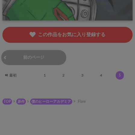
この作品をお気に入り登録する
前のページ
次のページ
最初
1
2
3
4
5
TOP
原作
僕のヒーローアカデミア
Flare