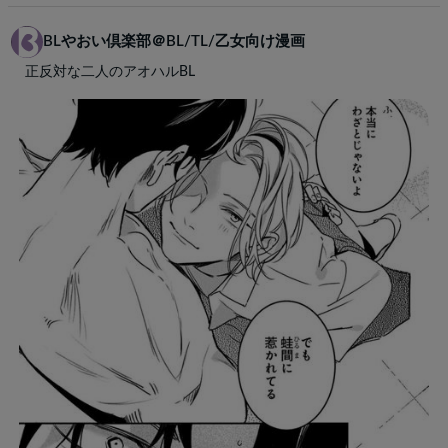
BLやおい倶楽部＠BL/TL/乙女向け漫画
正反対な二人のアオハルBL