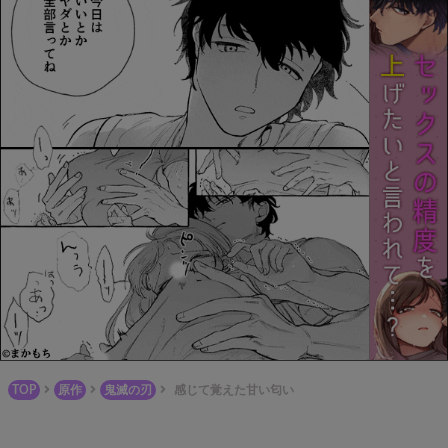
TOP
原作
鬼滅の刃
感じて覚えた甘い匂い