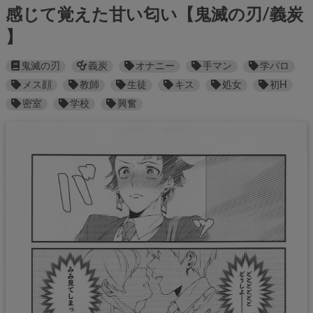
感じて覚えた甘い匂い【鬼滅の刃/義炭
】
鬼滅の刃
義炭
オナニー
手マン
学パロ
メス顔
教師
生徒
キス
処女
初H
密室
学校
興奮