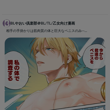
BLやおい倶楽部＠BL/TL/乙女向け漫画
相手の手掛かりは筋肉質の体と巨大なペニスのみ─…