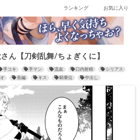
ランキング
お気に入り
さん【刀剣乱舞/ちょぎくに】
手コキ
手マン
流血
口内射精
シリアス
オ
長編
キス
騎乗位
中出し