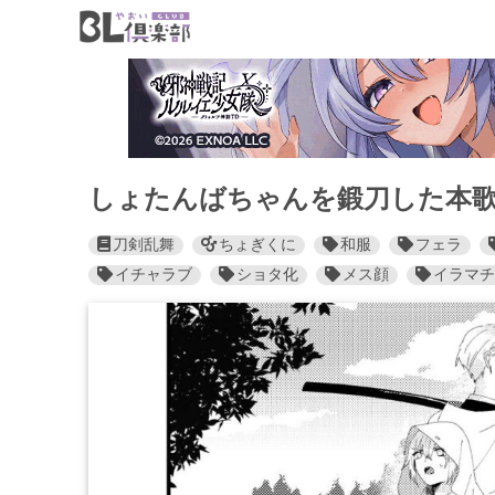
しょたんばちゃんを鍛刀した本歌
刀剣乱舞
ちょぎくに
和服
フェラ
イチャラブ
ショタ化
メス顔
イラマチ